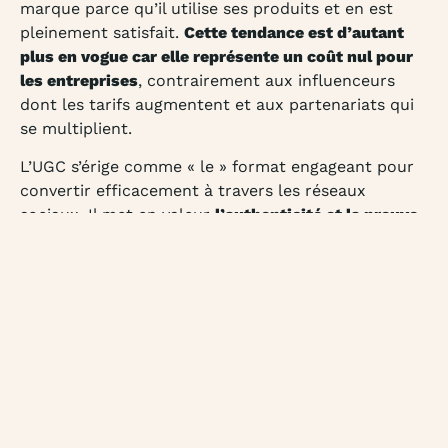
marque parce qu’il utilise ses produits et en est
pleinement satisfait.
Cette tendance est d’autant
plus en vogue car elle représente un coût nul pour
les entreprises
, contrairement aux influenceurs
dont les tarifs augmentent et aux partenariats qui
se multiplient.
L’UGC s’érige comme « le » format engageant pour
convertir efficacement à travers les réseaux
sociaux. Il met en valeur
l’authenticité et la preuve
sociale de la qualité de la marque
en question.
Alors, la prochaine fois que tu partages ton
expérience avec un produit que tu adores, sache
que tu es en train de créer du contenu organique
qui peut influencer positivement d’autres
consommateurs !
Attention à la confusion : le contenu est