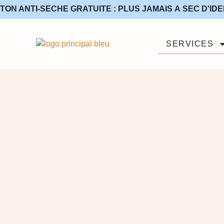
TON ANTI-SÈCHE GRATUITE : PLUS JAMAIS À SEC D'IDÉ
SERVICES