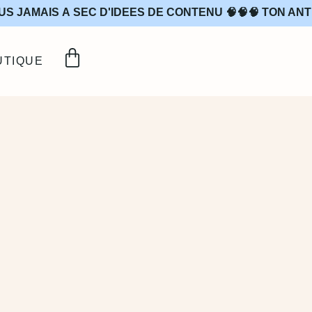
US JAMAIS À SEC D'IDÉES DE CONTENU 🧠🧠🧠 TON ANT
UTIQUE