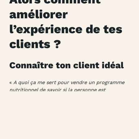
améliorer
l’expérience de tes
clients ?
Connaître ton client idéal
«
A quoi ça me sert pour vendre un programme
nutritionnel de savoir si la personne est
célibataire ou si elle a 2 enfants et un chien ?
»
Et bien, une personne avec 2 enfants à charge et
du mal à boucler les fins du mois va se poser
beaucoup de questions
au moment du paiement
.
Ca ne veut pas dire que tu dois viser les