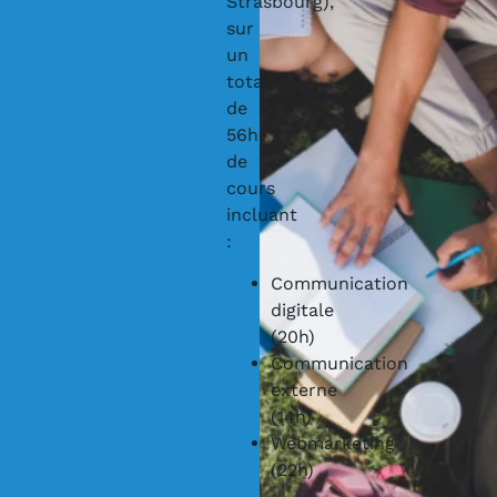
Strasbourg),
sur
un
total
de
56h
de
cours
incluant
:
Communication
digitale
(20h)
Communication
externe
(14h)
Webmarketing
(22h)